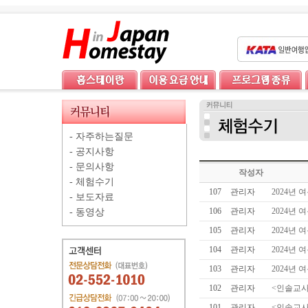
-
자주하는질문
-
공지사항
-
문의사항
작성자
-
체험수기
107
관리자
2024년 
-
보도자료
106
관리자
2024년 
-
동영상
105
관리자
2024년 
104
관리자
2024년 
103
관리자
2024년 
102
관리자
<인솔교사
101
관리자
<인솔교사