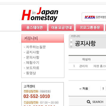
-
자주하는질문
-
공지사항
-
문의사항
작성자
-
체험수기
1
관리자
재팬 홈스
-
보도자료
-
동영상
처음
1