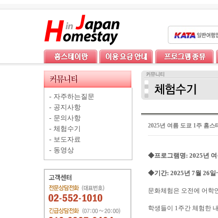
-
자주하는질문
-
공지사항
-
문의사항
2025년 여름 도쿄 1주 
-
체험수기
-
보도자료
-
동영상
◆프로그램명: 2025년
◆기간: 2025년 7월 26일
문화체험은 오전에 어학연
학생들이 1주간 체험한 