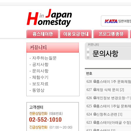
-
자주하는질문
-
공지사항
-
문의사항
-
체험수기
628
홈스테이 1주 문화체험 
-
보도자료
627
계정 삭제 문의
[2]
-
동영상
626
개인정보 변경요청~!!
625
홈스테이 1주일 문화
624
신청취소관련
[1]
623
홈스테이(아래글 수정)
622
홈스테이
[1]