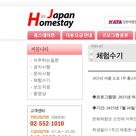
-
자주하는질문
-
공지사항
-
문의사항
2025년 여름 도쿄 1주 
-
체험수기
-
보도자료
-
동영상
◆프로그램명: 2025년
◆기간: 2025년 7월 26일
문화체험은 오전에 어학연
학생들이 1주간 체험한 