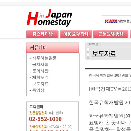
-
자주하는질문
-
공지사항
-
문의사항
한국유학개발원 2014년도
-
체험수기
-
보도자료
[한국경제TV = 2013
-
동영상
한국유학개발원 20
한국유학개발원(원장
표방해 온 곳이다.
을 희망하는 학생들