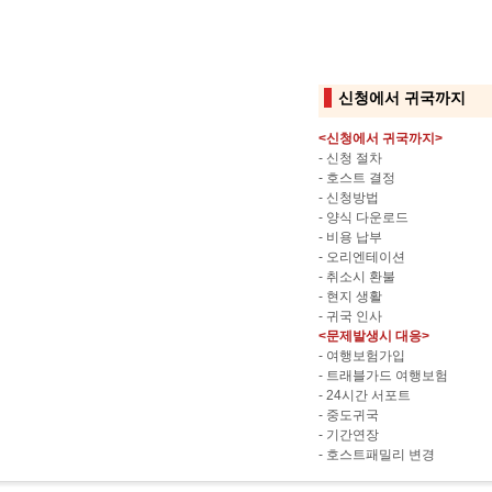
신청에서 귀국까지
<신청에서 귀국까지>
-
신청 절차
-
호스트 결정
-
신청방법
-
양식 다운로드
-
비용 납부
-
오리엔테이션
-
취소시 환불
-
현지 생활
-
귀국 인사
<문제발생시 대응>
-
여행보험가입
-
트래블가드 여행보험
-
24시간 서포트
-
중도귀국
-
기간연장
-
호스트패밀리 변경