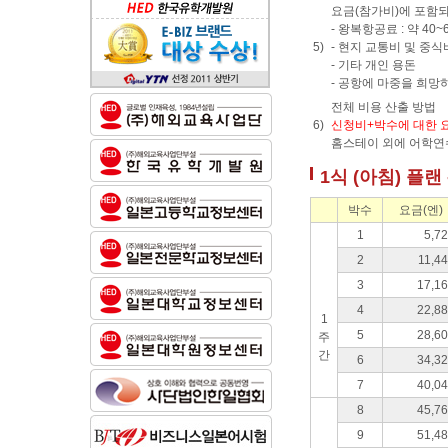
요금(참가비)에 포함되
- 왕복항공료 : 약 40
5)
- 현지 교통비 및 중식
- 기타 개인 용돈
- 공항에 마중을 희망하
전체 비용 산출 방법
6)
신청비+박수에 대한 
홈스테이 외에 어학연
1식 (아침) 플랜
박수
요금(엔)
1
5,7
2
11,4
3
17,1
4
22,8
1
5
28,6
주
간
6
34,3
7
40,0
8
45,7
9
51,4