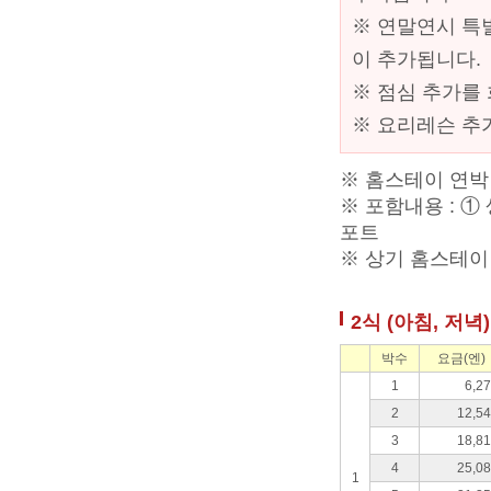
※ 연말연시 특별
이 추가됩니다.
※ 점심 추가를 
※ 요리레슨 추가
※ 홈스테이 연박 
※ 포함내용 : ①
포트
※ 상기 홈스테이 
2식 (아침, 저녁
박수
요금(엔)
1
6,2
2
12,5
3
18,8
4
25,0
1